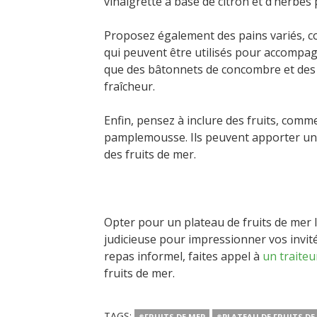
vinaigrette à base de citron et d’herbe
Proposez également des pains variés, c
qui peuvent être utilisés pour accompag
que des bâtonnets de concombre et des 
fraîcheur.
Enfin, pensez à inclure des fruits, com
pamplemousse. Ils peuvent apporter une 
des fruits de mer.
Opter pour un plateau de fruits de mer 
judicieuse pour impressionner vos invité
repas informel, faites appel à
un traiteu
fruits de mer.
TAGS:
#FRUITS DE MER
#PLATEAU DE FRUITS DE