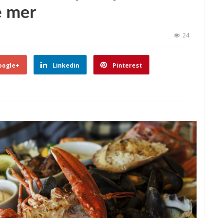
e mer
24
oogle+
Linkedin
Pinterest