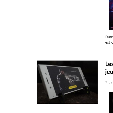
Dans
est 
Le
je
7 jui