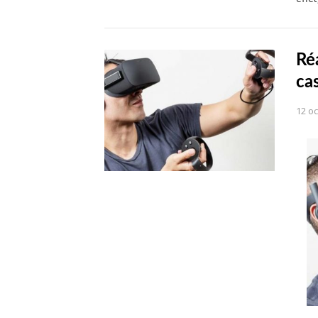
Réa
ca
12 o