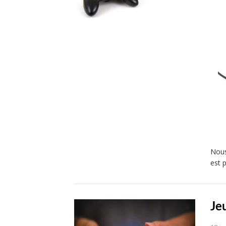
Nous
est 
Je