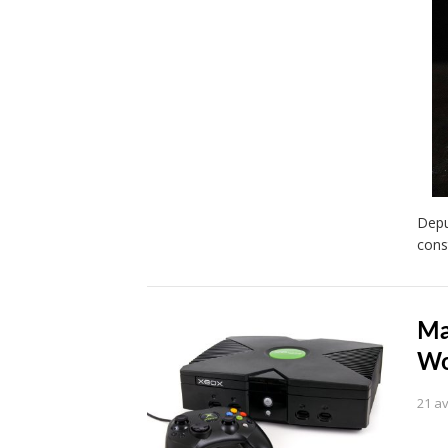
Depu
cons
Ma
Wo
21 av