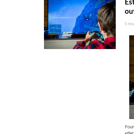
Es
ou
5 no
Pour
effe