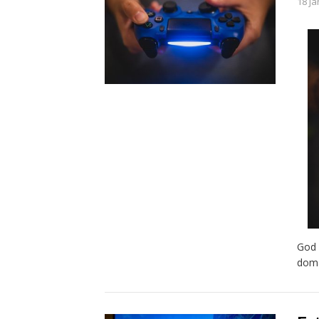
18 ja
God 
doma