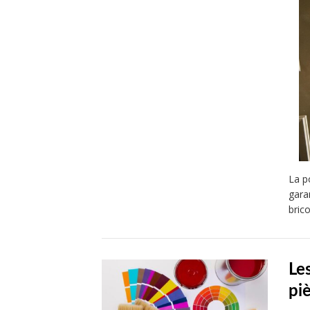
La p
gara
bric
Le
pi