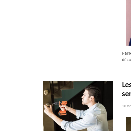
Pein
déco
Le
se
18 n