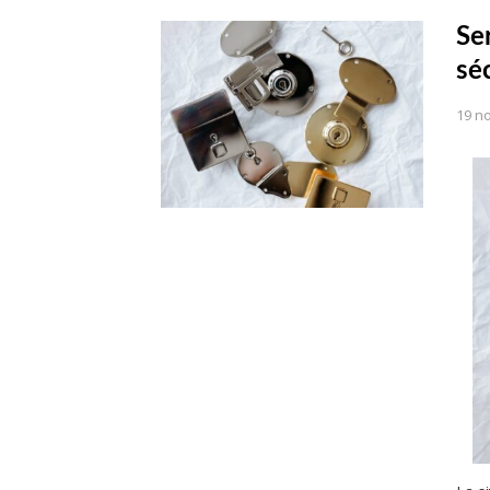
Se
sé
19 n