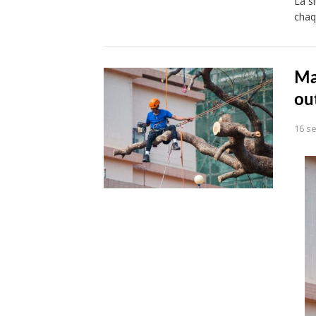
La s
chaq
Ma
ou
16 s