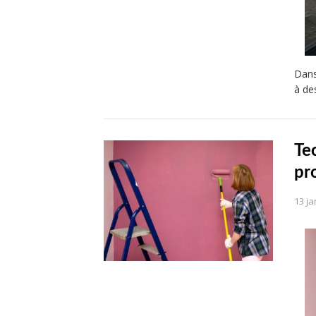
Dans
à de
Te
pr
13 ja