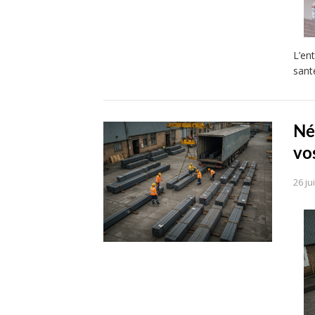
L’en
sant
Né
vo
26 ju