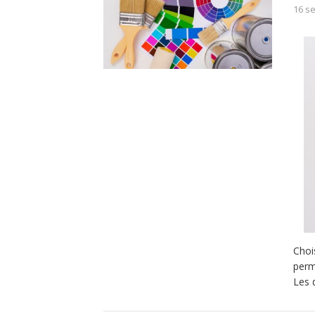
16 s
Choi
perm
Les 