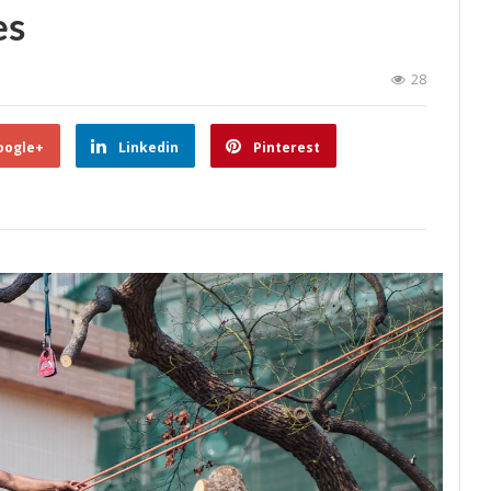
es
28
oogle+
Linkedin
Pinterest