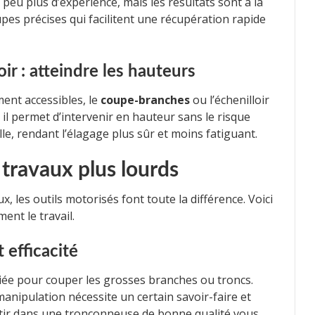
peu plus d’expérience, mais les résultats sont à la
pes précises qui facilitent une récupération rapide
r : atteindre les hauteurs
ment accessibles, le
coupe-branches
ou l’échenilloir
, il permet d’intervenir en hauteur sans le risque
elle, rendant l’élagage plus sûr et moins fatiguant.
travaux plus lourds
, les outils motorisés font toute la différence. Voici
ent le travail.
 efficacité
liée pour couper les grosses branches ou troncs.
 manipulation nécessite un certain savoir-faire et
stir dans une tronçonneuse de bonne qualité vous