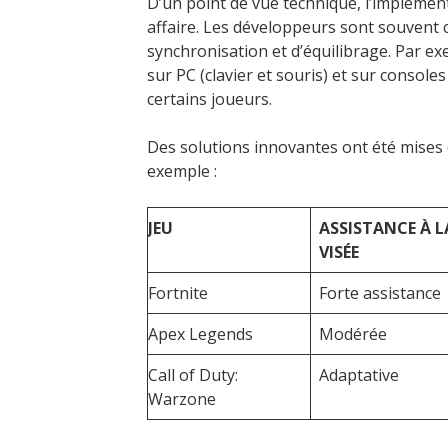
D’un point de vue technique, l’implémen
affaire. Les développeurs sont souvent
synchronisation et d’équilibrage. Par ex
sur PC (clavier et souris) et sur conso
certains joueurs.
Des solutions innovantes ont été mises 
exemple :
JEU
ASSISTANCE À L
VISÉE
Fortnite
Forte assistance
Apex Legends
Modérée
Call of Duty:
Adaptative
Warzone