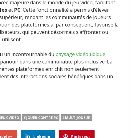
ée majeure dans le monde du jeu vidéo, facilitant
les
et
PC
. Cette fonctionnalité a permis d’élever
u supérieur, rendant les communautés de joueurs
ation des plateformes a, par conséquent, favorisé la
ilisateurs, qui peuvent désormais s’affronter ou
utilisent.
u un incontournable du
paysage vidéoludique
épanouir dans une communauté plus inclusive. La
férentes plateformes enrichit non seulement
ment des interactions sociales bénéfiques dans un
JEUX VIDÉO
#JOUER CONTRE PC
#MULTIJOUEUR
oogle+
Linkedin
Pinterest