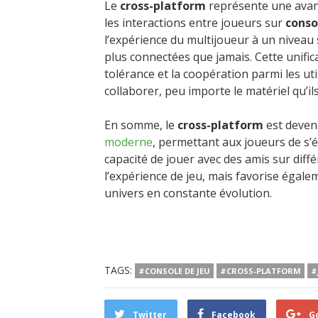
Le
cross-platform
représente une avanc
les interactions entre joueurs sur
conso
l’expérience du multijoueur à un nivea
plus connectées que jamais. Cette unific
tolérance et la coopération parmi les ut
collaborer, peu importe le matériel qu’ils 
En somme, le
cross-platform
est deven
moderne
, permettant aux joueurs de s’
capacité de jouer avec des amis sur dif
l’expérience de jeu, mais favorise égale
univers en constante évolution.
TAGS:
#CONSOLE DE JEU
#CROSS-PLATFORM
#
Twitter
Facebook
G