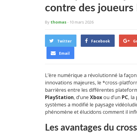
contre des joueurs
By
thomas
- 10 mars 2026
Twitter
Facebook
G
Email
L’ère numérique a révolutionné la façon
innovations majeures, le *cross-platform
barrières entre les différentes platefor
PlayStation
, d’une
Xbox
ou d’un
PC
, la
systèmes a modifié le paysage vidéoludi
phénomène et élucidons comment il infl
Les avantages du cross