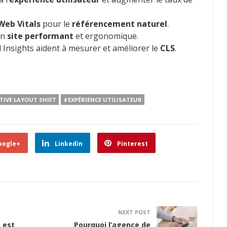
Web Vitals
pour le
référencement naturel
.
un
site performant
et ergonomique.
nsights aident à mesurer et améliorer le
CLS
.
IVE LAYOUT SHIFT
#EXPÉRIENCE UTILISATEUR
oogle+
Linkedin
Pinterest
NEXT POST
 est
Pourquoi l’agence de