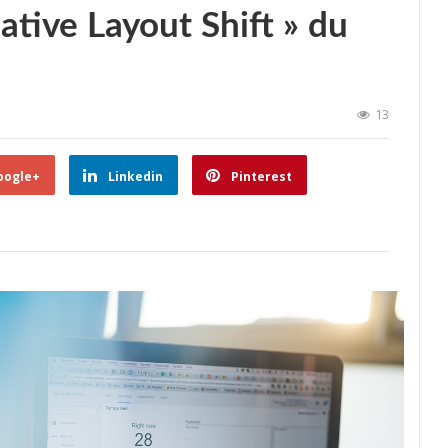
lative Layout Shift » du
13
oogle+
Linkedin
Pinterest