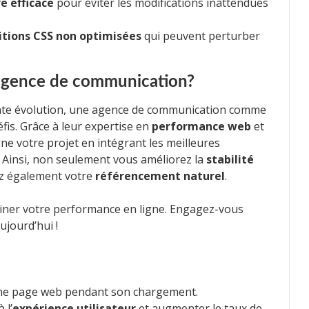
e efficace
pour éviter les modifications inattendues
itions CSS non optimisées
qui peuvent perturber
 agence de communication?
te évolution, une agence de communication comme
fis. Grâce à leur expertise en
performance web
et
 votre projet en intégrant les meilleures
 Ainsi, non seulement vous améliorez la
stabilité
ez également votre
référencement naturel
.
einer votre performance en ligne. Engagez-vous
jourd’hui !
d’une page web pendant son chargement.
 l’
expérience utilisateur
et augmenter le taux de