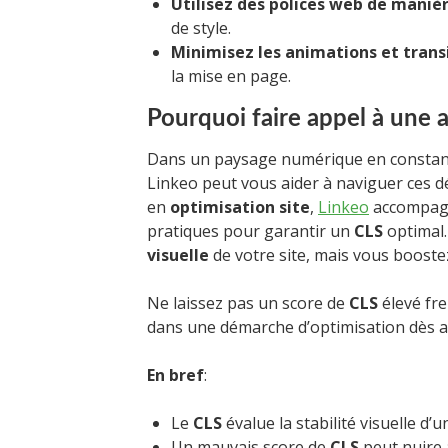
Utilisez des polices web de manièr
de style.
Minimisez les animations et trans
la mise en page.
Pourquoi faire appel à une
Dans un paysage numérique en constan
Linkeo peut vous aider à naviguer ces dé
en
optimisation site
,
Linkeo
accompagne
pratiques pour garantir un
CLS
optimal.
visuelle
de votre site, mais vous boost
Ne laissez pas un score de
CLS
élevé fr
dans une démarche d’optimisation dès au
En bref
:
Le
CLS
évalue la stabilité visuelle 
Un mauvais score de
CLS
peut nuire à