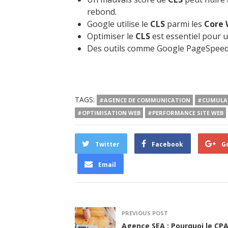
rebond.
Google utilise le
CLS
parmi les
Core 
Optimiser le
CLS
est essentiel pour 
Des outils comme Google PageSpeed I
TAGS:
#AGENCE DE COMMUNICATION
#CUMULAT
#OPTIMISATION WEB
#PERFORMANCE SITE WEB
Twitter
Facebook
G
Email
PREVIOUS POST
Agence SEA : Pourquoi le CPA