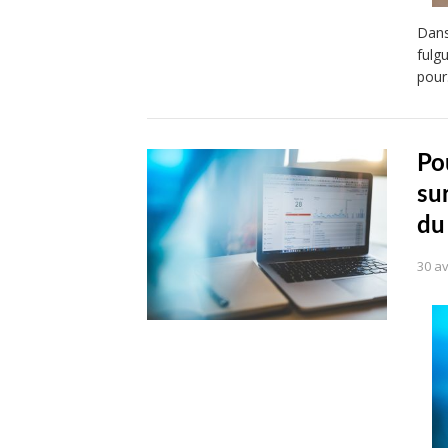
Dans
fulg
pou
Po
su
du 
30 av