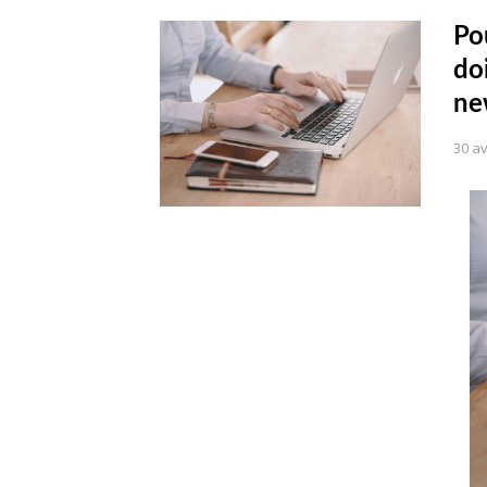
Po
doi
ne
30 av