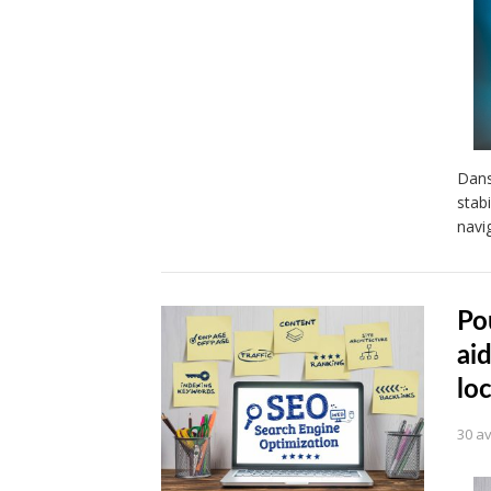
Dans
stabi
navi
Po
ai
loc
30 av