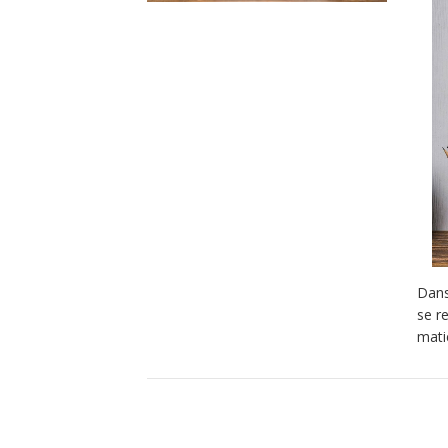
Dans
se r
mati