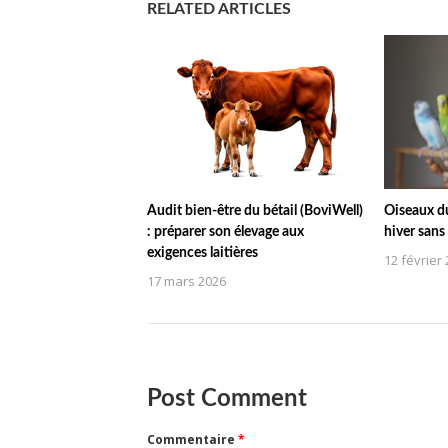
RELATED ARTICLES
Audit bien-être du bétail (BoviWell)
Oiseaux du 
: préparer son élevage aux
hiver sans 
exigences laitières
12 février
17 mars 2026
Post Comment
Commentaire
*