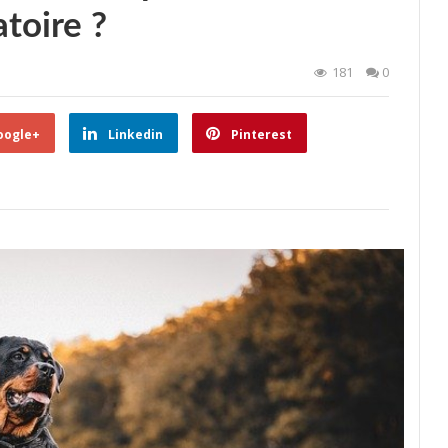
atoire ?
181
0
oogle+
Linkedin
Pinterest