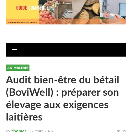
ANIMALERIE
Audit bien-être du bétail
(BoviWell) : préparer son
élevage aux exigences
laitières
By
thomas
- 17 mars 2026
15