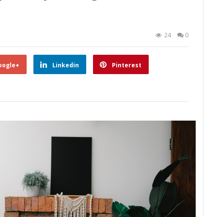
24
0
oogle+
Linkedin
Pinterest