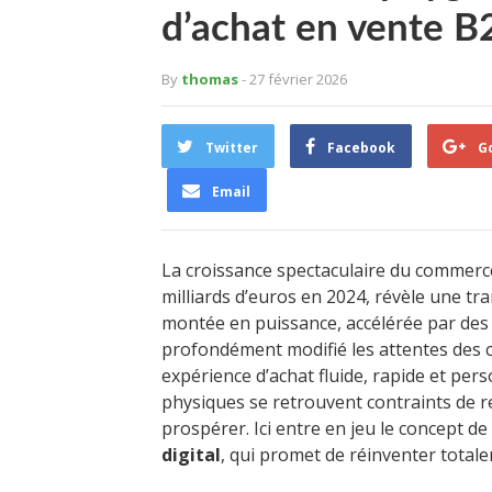
d’achat en vente B
By
thomas
- 27 février 2026
Twitter
Facebook
G
Email
La croissance spectaculaire du commerce
milliards d’euros en 2024, révèle une tr
montée en puissance, accélérée par des
profondément modifié les attentes des 
expérience d’achat fluide, rapide et per
physiques se retrouvent contraints de 
prospérer. Ici entre en jeu le concept de
digital
, qui promet de réinventer totale