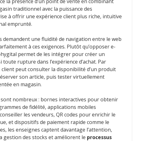
ce la présence d’un point de vente en combinant
asin traditionnel avec la puissance des
e à offrir une expérience client plus riche, intuitive
anal emprunté.
demandent une fluidité de navigation entre le web
arfaitement à ces exigences. Plutôt qu’opposer e-
ygital permet de les intégrer pour créer un
nsi toute rupture dans l’expérience d’achat. Par
lient peut consulter la disponibilité d’un produit
réserver son article, puis tester virtuellement
mentée en magasin.
al sont nombreux : bornes interactives pour obtenir
grammes de fidélité, applications mobiles
nseiller les vendeurs, QR codes pour enrichir le
e, et dispositifs de paiement rapide comme le
es, les enseignes captent davantage l’attention,
 la gestion des stocks et améliorent le
processus