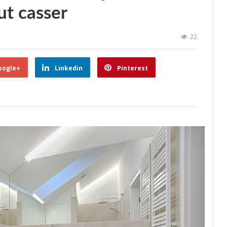
ut casser
22
oogle+
Linkedin
Pinterest