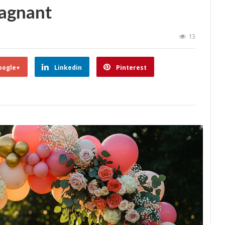
gagnant
13
oogle+
Linkedin
Pinterest