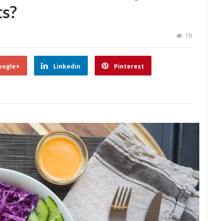
ts?
19
oogle+
Linkedin
Pinterest