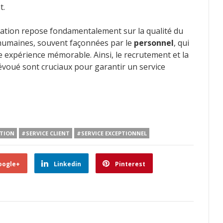
t.
auration repose fondamentalement sur la qualité du
s humaines, souvent façonnées par le
personnel
, qui
expérience mémorable. Ainsi, le recrutement et la
voué sont cruciaux pour garantir un service
TION
#SERVICE CLIENT
#SERVICE EXCEPTIONNEL
oogle+
Linkedin
Pinterest