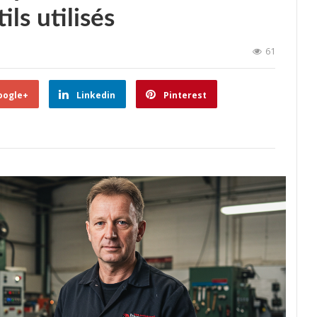
ls utilisés
61
oogle+
Linkedin
Pinterest