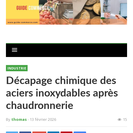
INDUSTRIE
Décapage chimique des
aciers inoxydables après
chaudronnerie
By
thomas
- 13 février 2026
15