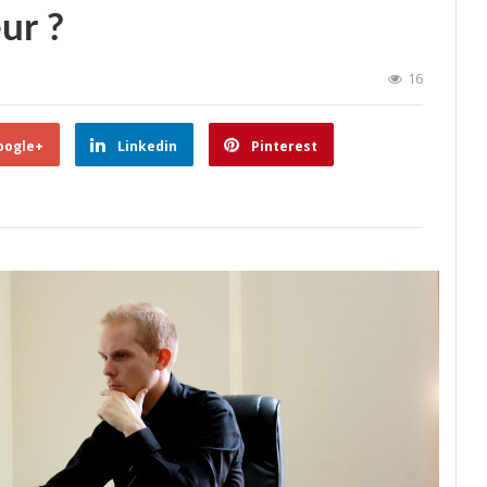
ur ?
16
oogle+
Linkedin
Pinterest