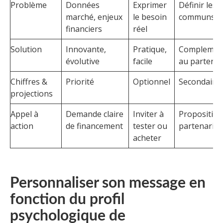
Problème
Données
Exprimer
Définir les d
marché, enjeux
le besoin
communs
financiers
réel
Solution
Innovante,
Pratique,
Complemen
évolutive
facile
au partenai
Chiffres &
Priorité
Optionnel
Secondaire
projections
Appel à
Demande claire
Inviter à
Proposition
action
de financement
tester ou
partenariat
acheter
Personnaliser son message en
fonction du profil
psychologique de