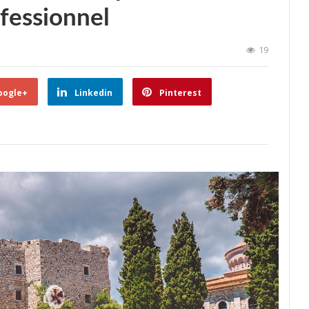
ofessionnel
19
oogle+
Linkedin
Pinterest