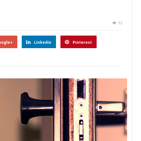
12
oogle+
Linkedin
Pinterest