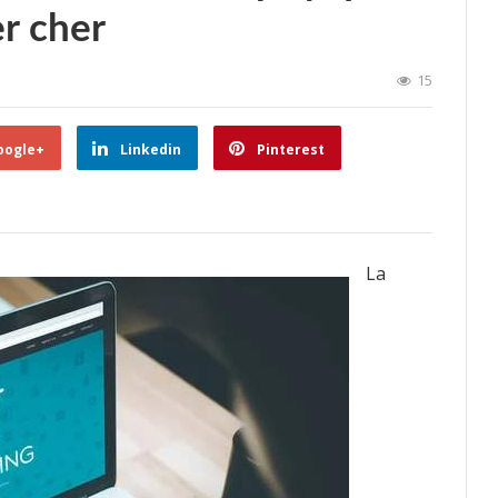
r cher
15
oogle+
Linkedin
Pinterest
La