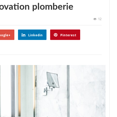
novation plomberie
12
oogle+
Linkedin
Pinterest