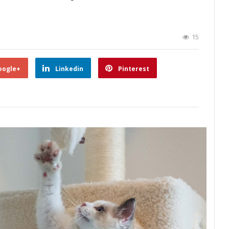
15
oogle+
Linkedin
Pinterest