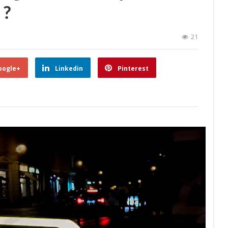
 ?
21
oogle+
Linkedin
Pinterest