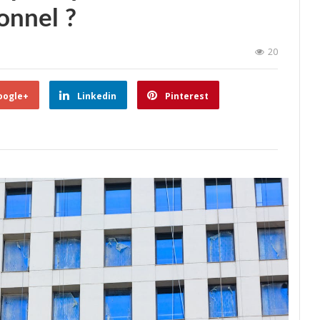
onnel ?
20
oogle+
Linkedin
Pinterest