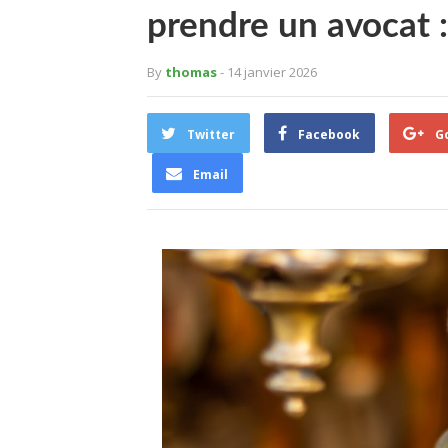
prendre un avocat :
By
thomas
- 14 janvier 2026
Twitter
Facebook
G
Email