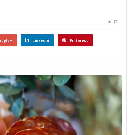
17
oogle+
Linkedin
Pinterest