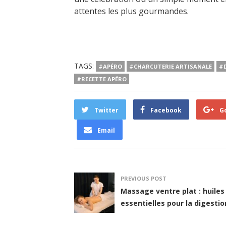
attentes les plus gourmandes.
TAGS:
#APÉRO
#CHARCUTERIE ARTISANALE
#
#RECETTE APÉRO
Twitter
Facebook
G
Email
PREVIOUS POST
Massage ventre plat : huiles
essentielles pour la digestio