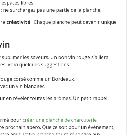
 espaces libres.
 : ne surchargez pas une partie de la planche.
tre
créativité
! Chaque planche peut devenir unique
vin
 sublimer les saveurs. Un bon vin rouge s’alliera
es. Voici quelques suggestions :
n rouge corsé comme un Bordeaux.
ec un vin blanc sec.
r en révéler toutes les arômes. Un petit rappel :
.
 armé pour
créer une planche de charcuterie
tre prochain apéro. Que ce soit pour un événement,
ntre amis, votre planche saura répondre aux