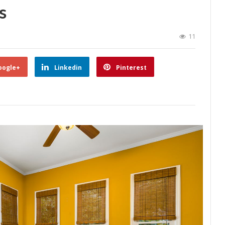
s
11
oogle+
Linkedin
Pinterest