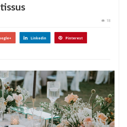
tissus
18
oogle+
Linkedin
Pinterest