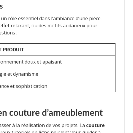
s
 un rôle essentiel dans l’ambiance d’une pièce.
ffet relaxant, ou des motifs audacieux pour
stions :
T PRODUIT
ronnement doux et apaisant
gie et dynamisme
ance et sophistication
s en couture d’ameublement
passer à la réalisation de vos projets. La
couture
eux tutoriels en ligne peuvent vous guider à