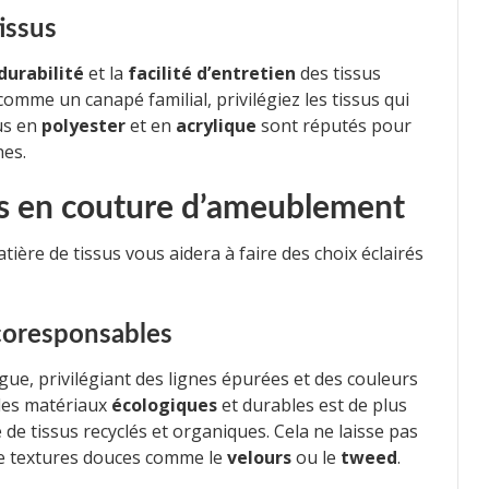
tissus
durabilité
et la
facilité d’entretien
des tissus
comme un canapé familial, privilégiez les tissus qui
sus en
polyester
et en
acrylique
sont réputés pour
hes.
es en couture d’ameublement
ière de tissus vous aidera à faire des choix éclairés
écoresponsables
gue, privilégiant des lignes épurées et des couleurs
 des matériaux
écologiques
et durables est de plus
e de tissus recyclés et organiques. Cela ne laisse pas
de textures douces comme le
velours
ou le
tweed
.