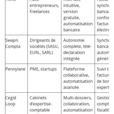
entrepreneurs,
intuitive,
synchron
freelances
version
bancaire
gratuite,
conformi
automatisation
facturat
bancaire
électron
Swapn
Dirigeants de
Autonomie
Synchron
Compta
sociétés (SASU,
complète, télé-
bancaire
EURL, SARL)
déclaration
automati
intégrée
générati
Pennylane
PME, startups
Plateforme
Suivi tré
collaborative,
factures
automatisation
de bord,
avancée
expert-c
Cegid
Cabinets
Multi-dossiers,
Gestion
Loop
d’expertise-
collaboration,
comptabi
comptable
automatisation
fiscalité,