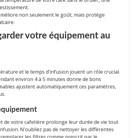
a température de votre café sans le brûler, une
vestissement.
e améliore non seulement le goût, mais protège
lcaire.
 garder votre équipement au
rature et le temps d’infusion jouent un rôle crucial.
pendant environ 4 à 5 minutes donne de bons
mmables ajustent automatiquement ces paramètres,
us.
 équipement
t de votre cafetière prolonge leur durée de vie tout
infusion. N’oubliez pas de nettoyer les différentes
 remplacer les filtres comme prescrit par le