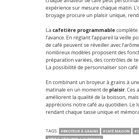
chaque amateur de café peut personnalise
expérience sur mesure chaque matin. L’o
broyage procure un plaisir unique, rend
La
cafetière programmable
complète c
l’avance. En réglant l’appareil la veille
de café peuvent se réveiller avec l’arôm
nombreux modèles proposent des fonctio
préparation variées, des contrôles de 
La possibilité de personnaliser son café
En combinant un broyeur à grains à une
matinale en un moment de
plaisir
. Ces
améliorent la qualité de la boisson, ma
apprécions notre café au quotidien. Le 
rendant chaque tasse unique et mémora
TAGS:
#BROYEUR À GRAINS
#CAFÉ MAISON
#C
#PETIT DÉJEUNER GOURMAND