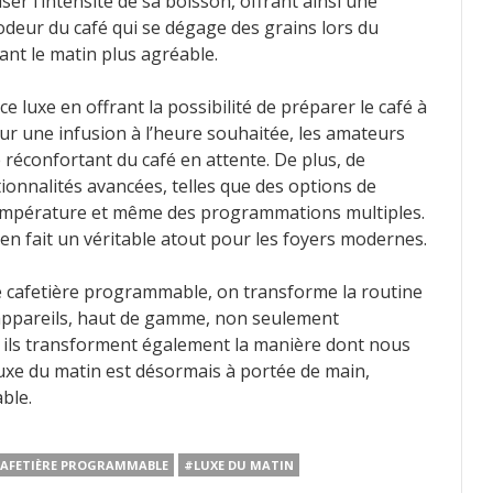
r l’intensité de sa boisson, offrant ainsi une
deur du café qui se dégage des grains lors du
ant le matin plus agréable.
e luxe en offrant la possibilité de préparer le café à
 pour une infusion à l’heure souhaitée, les amateurs
e réconfortant du café en attente. De plus, de
nnalités avancées, telles que des options de
température et même des programmations multiples.
 en fait un véritable atout pour les foyers modernes.
 cafetière programmable, on transforme la routine
 appareils, haut de gamme, non seulement
is ils transforment également la manière dont nous
luxe du matin est désormais à portée de main,
ble.
AFETIÈRE PROGRAMMABLE
#LUXE DU MATIN