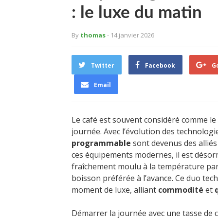
: le luxe du matin
By
thomas
- 14 janvier 2026
Twitter
Facebook
G
Email
Le café est souvent considéré comme le
journée. Avec l’évolution des technologi
programmable
sont devenus des alliés
ces équipements modernes, il est désor
fraîchement moulu à la température par
boisson préférée à l’avance. Ce duo tec
moment de luxe, alliant
commodité
et
Démarrer la journée avec une tasse de c