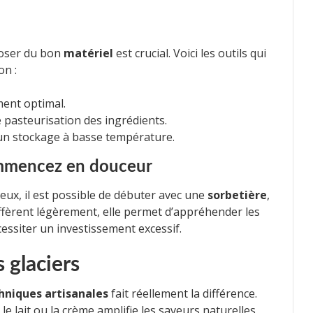
poser du bon
matériel
est crucial. Voici les outils qui
on :
ent optimal.
 pasteurisation des ingrédients.
un stockage à basse température.
commencez en douceur
eux, il est possible de débuter avec une
sorbetière
,
diffèrent légèrement, elle permet d’appréhender les
cessiter un investissement excessif.
s glaciers
hniques artisanales
fait réellement la différence.
e lait ou la crème amplifie les saveurs naturelles,