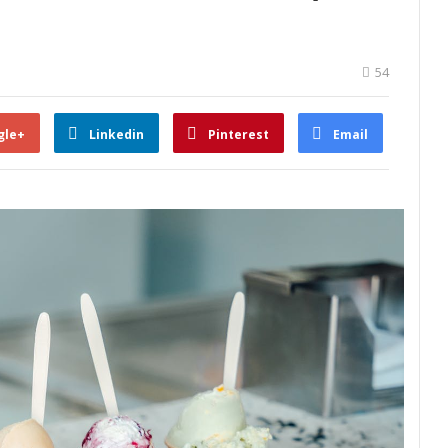
54
gle+
Linkedin
Pinterest
Email