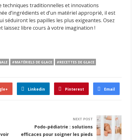
ie techniques traditionnelles et innovations
née d’ingrédients et d’un matériel approprié, il est
ui séduiront les papilles les plus exigeantes. Osez
 laissez libre cours à votre imagination !
NALE
#MATÉRIELS DE GLACE
#RECETTES DE GLACE
gle+
Linkedin
Pinterest
Email
NEXT POST
Podo-pédiatrie : solutions
avoir
efficaces pour soigner les pieds