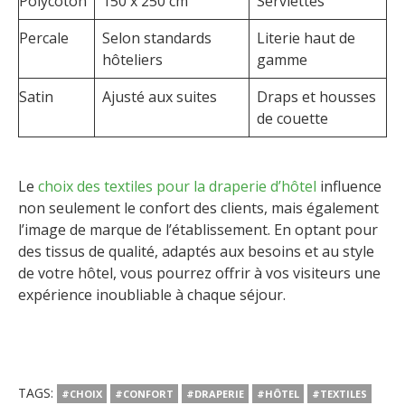
Polycoton
150 x 250 cm
Serviettes
Percale
Selon standards
Literie haut de
hôteliers
gamme
Satin
Ajusté aux suites
Draps et housses
de couette
Le
choix des textiles pour la draperie d’hôtel
influence
non seulement le confort des clients, mais également
l’image de marque de l’établissement. En optant pour
des tissus de qualité, adaptés aux besoins et au style
de votre hôtel, vous pourrez offrir à vos visiteurs une
expérience inoubliable à chaque séjour.
TAGS:
#CHOIX
#CONFORT
#DRAPERIE
#HÔTEL
#TEXTILES