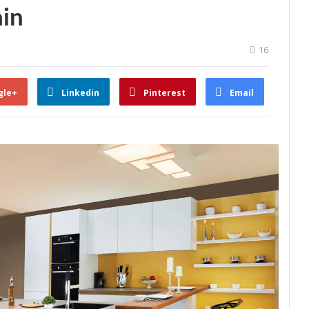
ain
16
gle+
Linkedin
Pinterest
Email