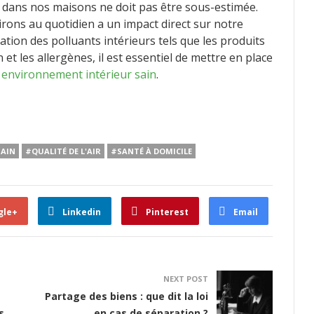
r dans nos maisons ne doit pas être sous-estimée.
spirons au quotidien a un impact direct sur notre
ation des polluants intérieurs tels que les produits
t les allergènes, il est essentiel de mettre en place
 environnement intérieur sain
.
SAIN
#QUALITÉ DE L'AIR
#SANTÉ À DOMICILE
gle+
Linkedin
Pinterest
Email
NEXT POST
Partage des biens : que dit la loi
s
en cas de séparation ?