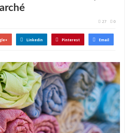
marché
27
0
gle+
Linkedin
Pinterest
Email