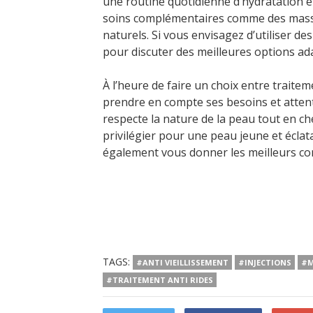
une routine quotidienne d’hydratation et
soins complémentaires comme des massa
naturels. Si vous envisagez d’utiliser de
pour discuter des meilleures options ad
À l’heure de faire un choix entre traitem
prendre en compte ses besoins et attent
respecte la nature de la peau tout en ch
privilégier pour une peau jeune et écla
également vous donner les meilleurs co
TAGS:
#ANTI VIEILLISSEMENT
#INJECTIONS
#M
#TRAITEMENT ANTI RIDES