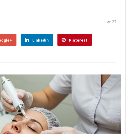
27
oogle+
Linkedin
Pinterest