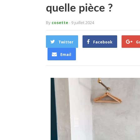
quelle pièce ?
By
cosette
- 9 juillet 2024
Twitter
Facebook
G
Email