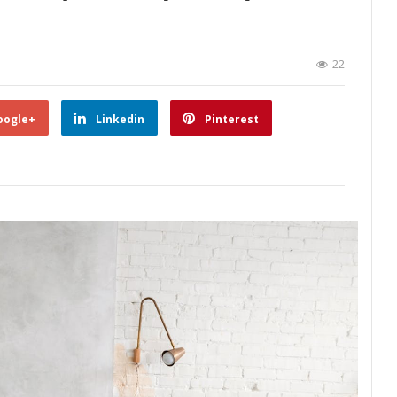
22
oogle+
Linkedin
Pinterest