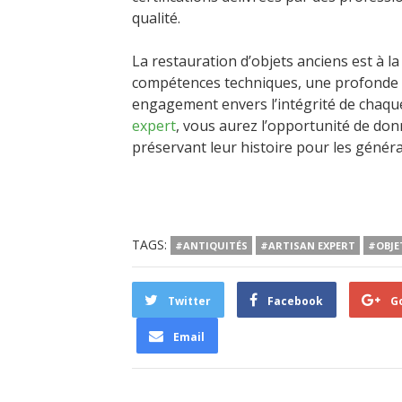
qualité.
La restauration d’objets anciens est à la 
compétences techniques, une profonde co
engagement envers l’intégrité de chaque
expert
, vous aurez l’opportunité de don
préservant leur histoire pour les généra
TAGS:
#ANTIQUITÉS
#ARTISAN EXPERT
#OBJE
Twitter
Facebook
G
Email