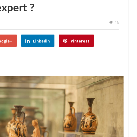
expert ?
16
oogle+
Linkedin
Pinterest