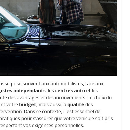
le
se pose souvent aux automobilistes, face aux
istes indépendants
, les
centres auto
et les
nte des avantages et des inconvénients. Le choix du
ent votre
budget
, mais aussi la
qualité
des
tervention. Dans ce contexte, il est essentiel de
ratiques pour s’assurer que votre véhicule soit pris
respectant vos exigences personnelles.