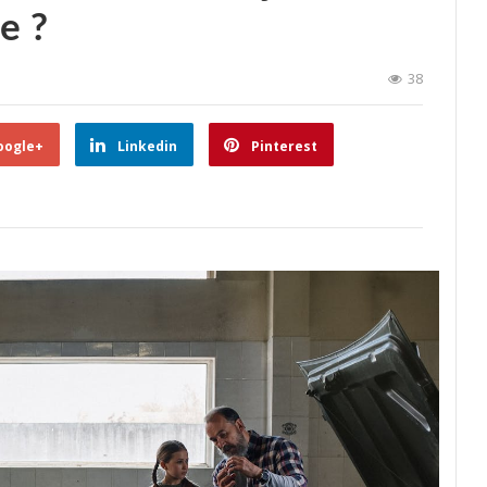
e ?
38
oogle+
Linkedin
Pinterest