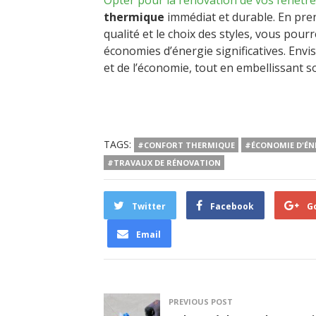
Opter pour la rénovation de vos fenêtr
thermique
immédiat et durable. En pren
qualité et le choix des styles, vous pou
économies d’énergie significatives. Envis
et de l’économie, tout en embellissant s
TAGS:
#CONFORT THERMIQUE
#ÉCONOMIE D'ÉN
#TRAVAUX DE RÉNOVATION
Twitter
Facebook
G
Email
PREVIOUS POST