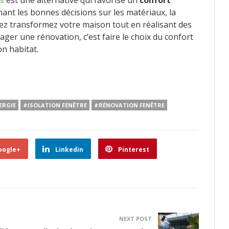
es
est une alternative qui favorise un
confort
ant les bonnes décisions sur les matériaux, la
rrez transformez votre maison tout en réalisant des
ager une rénovation, c’est faire le choix du confort
on habitat.
ERGIE
#ISOLATION FENÊTRE
#RÉNOVATION FENÊTRE
oogle+
Linkedin
Pinterest
NEXT POST