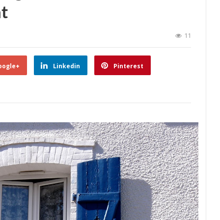
t
11
oogle+
Linkedin
Pinterest