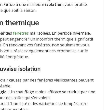
on. Grâce à une meilleure
isolation
, vous profité
 que soit la saison.
ion thermique
par des
fenêtres
mal isolées. En période hivernale,
peut engendrer un inconfort thermique significatif
se. En rénovant vos fenêtres, non seulement vous
is vous réalisez également des économies sur le
ité énergétique.
vaise isolation
d’air causés par des fenêtres vieillissantes peuvent
éable.
rgie
: Un chauffage moins efficace se traduit par une
c des coûts qui s’envolent.
urs
: L’humidité et les variations de température
et vos meubles.