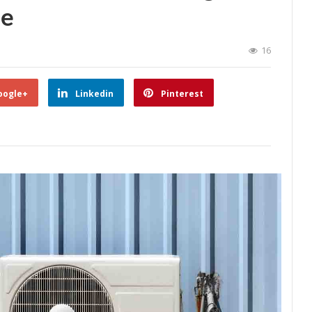
ie
16
oogle+
Linkedin
Pinterest