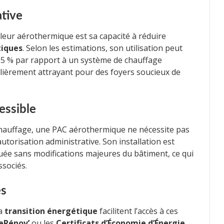
ative
leur aérothermique est sa capacité à réduire
tiques
. Selon les estimations, son utilisation peut
65 % par rapport à un système de chauffage
iculièrement attrayant pour des foyers soucieux de
cessible
hauffage, une PAC aérothermique ne nécessite pas
torisation administrative. Son installation est
uée sans modifications majeures du bâtiment, ce qui
ssociés.
es
la
transition énergétique
facilitent l’accès à ces
eRénov’
ou les
Certificats d’Économie d’Énergie