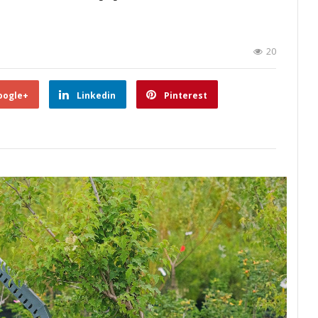
20
oogle+
Linkedin
Pinterest