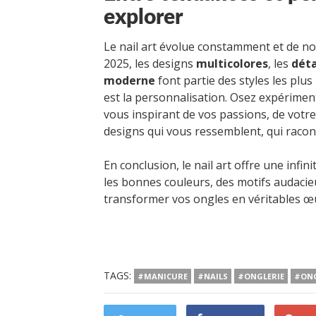
explorer
Le nail art évolue constamment et de n
2025, les designs
multicolores
, les
déta
moderne
font partie des styles les plus
est la personnalisation. Osez expérimen
vous inspirant de vos passions, de vot
designs qui vous ressemblent, qui racont
En conclusion, le nail art offre une infin
les bonnes couleurs, des motifs audacie
transformer vos ongles en véritables œu
TAGS:
#MANICURE
#NAILS
#ONGLERIE
#ON