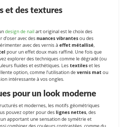
s et des textures
 un
design de nail
art original est le choix des
ur d’oser avec des
nuances vibrantes
ou des
périmenter avec des vernis à
effet métallisé
,
tel
pour un effet doux mais raffiné. Une fois que
uvez explorer des techniques comme le dégradé (ou
leurs fluides et esthétiques. Les
textiles
et les
llente option, comme l’utilisation de
vernis mat
ou
on intéressante à vos ongles.
ues pour un look moderne
tructurés et modernes, les motifs géométriques
Vous pouvez opter pour des
lignes nettes
, des
acun apportant une sensation de symétrie et
aussi combiner des couleurs contrastées, comme du