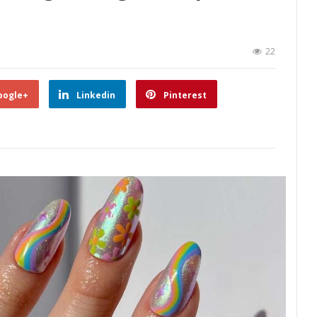
22
oogle+
Linkedin
Pinterest