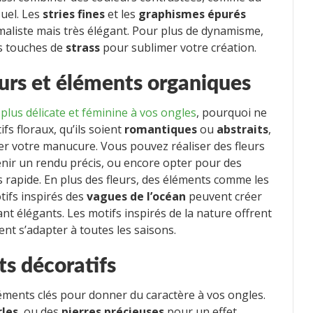
suel. Les
stries fines
et les
graphismes épurés
maliste mais très élégant. Pour plus de dynamisme,
s touches de
strass
pour sublimer votre création.
leurs et éléments organiques
lus délicate et féminine à vos ongles
, pourquoi ne
fs floraux, qu’ils soient
romantiques
ou
abstraits
,
er votre manucure. Vous pouvez réaliser des fleurs
nir un rendu précis, ou encore opter pour des
s rapide. En plus des fleurs, des éléments comme les
ifs inspirés des
vagues de l’océan
peuvent créer
t élégants. Les motifs inspirés de la nature offrent
ent s’adapter à toutes les saisons.
ts décoratifs
éments clés pour donner du caractère à vos ongles.
rles
, ou des
pierres précieuses
pour un effet