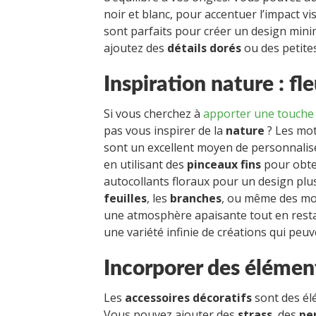
noir et blanc, pour accentuer l’impact vi
sont parfaits pour créer un design mini
ajoutez des
détails dorés
ou des petite
Inspiration nature : f
Si vous cherchez à
apporter une touche p
pas vous inspirer de la
nature
? Les moti
sont un excellent moyen de personnalis
en utilisant des
pinceaux fins
pour obte
autocollants floraux pour un design plu
feuilles
, les
branches
, ou même des mot
une atmosphère apaisante tout en restan
une variété infinie de créations qui peuv
Incorporer des élémen
Les
accessoires décoratifs
sont des él
Vous pouvez ajouter des
strass
, des
pe