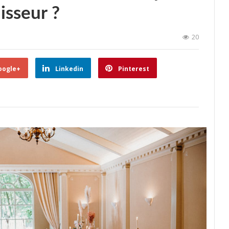
isseur ?
20
oogle+
Linkedin
Pinterest