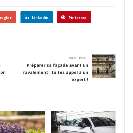
oogle+
Linkedin
Pinterest
NEXT POST
n
Préparer sa façade avant un
son
ravalement : faites appel à un
expert !