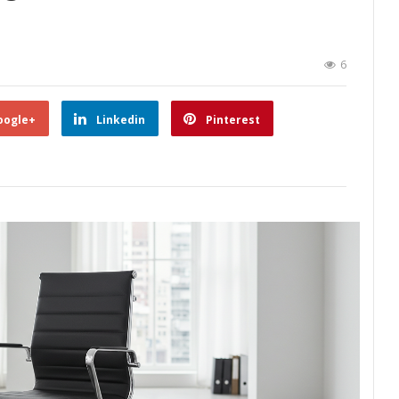
6
oogle+
Linkedin
Pinterest