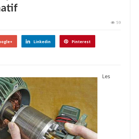
atif
59
oogle+
Linkedin
Pinterest
Les