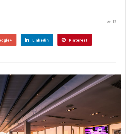
13
oogle+
Linkedin
Pinterest