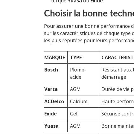
tel que
Yuasa
ou
Exide
.
Choisir la bonne techno
Pour assurer une bonne performance dura
sur les caractéristiques de chaque type 
les plus réputées pour leurs performanc
MARQUE
TYPE
CARACTÉRIST
Bosch
Plomb-
Résistant aux
acide
démarrage
Varta
AGM
Durée de vie 
ACDelco
Calcium
Haute performa
Exide
Gel
Sécurisé contr
Yuasa
AGM
Bonne mainten