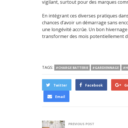
vigilant, surtout pour des marques co
En intégrant ces diverses pratiques dans
chances d’avoir un démarrage sans encom
une longévité accrûe. Un bon hivernage
transformer des mois potentiellement dif
TAGS:
#CHARGE BATTERIE
#GARDIENNAGE
#H
Twitter
Facebook
G
Email
PREVIOUS POST