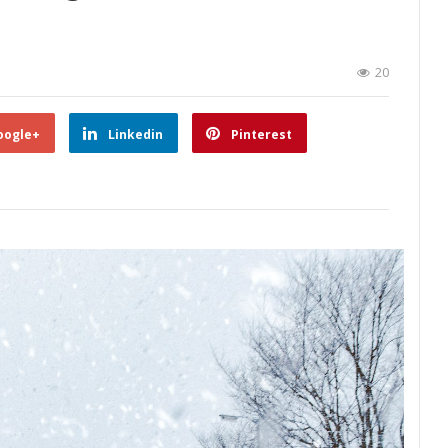
20
oogle+
Linkedin
Pinterest