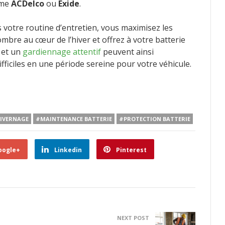
mme
ACDelco
ou
Exide
.
 votre routine d’entretien, vous maximisez les
bre au cœur de l’hiver et offrez à votre batterie
 et un
gardiennage attentif
peuvent ainsi
ficiles en une période sereine pour votre véhicule.
IVERNAGE
#MAINTENANCE BATTERIE
#PROTECTION BATTERIE
oogle+
Linkedin
Pinterest
NEXT POST