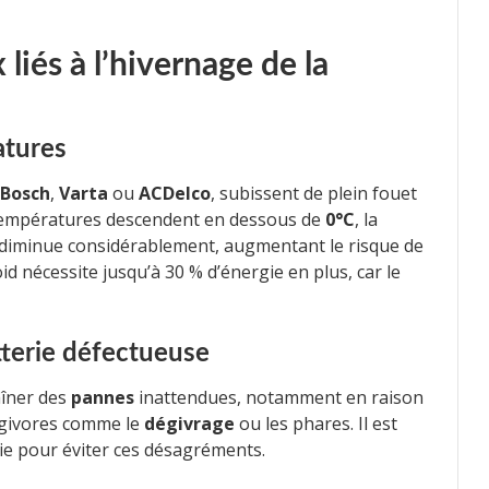
iés à l’hivernage de la
atures
Bosch
,
Varta
ou
ACDelco
, subissent de plein fouet
es températures descendent en dessous de
0°C
, la
diminue considérablement, augmentant le risque de
d nécessite jusqu’à 30 % d’énergie en plus, car le
terie défectueuse
aîner des
pannes
inattendues, notamment en raison
ergivores comme le
dégivrage
ou les phares. Il est
rie pour éviter ces désagréments.