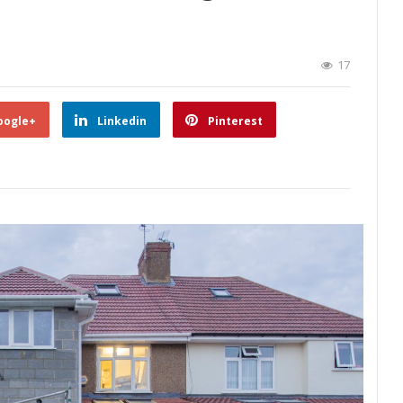
17
oogle+
Linkedin
Pinterest